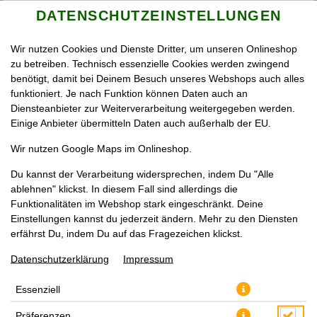
DATENSCHUTZEINSTELLUNGEN
SPRACHE ÄNDERN
DE
Wir nutzen Cookies und Dienste Dritter, um unseren Onlineshop
zu betreiben. Technisch essenzielle Cookies werden zwingend
benötigt, damit bei Deinem Besuch unseres Webshops auch alles
funktioniert. Je nach Funktion können Daten auch an
Diensteanbieter zur Weiterverarbeitung weitergegeben werden.
Einige Anbieter übermitteln Daten auch außerhalb der EU.
LIEFERN LASSEN
SELBST ABHOLEN
Wir nutzen Google Maps im Onlineshop.
Wir benötigt Deine Zustimmung für die Verwendung von
Du kannst der Verarbeitung widersprechen, indem Du "Alle
Google Maps um den passenden Store für Dich zu finden.
ablehnen" klickst. In diesem Fall sind allerdings die
Funktionalitäten im Webshop stark eingeschränkt. Deine
Einstellungen kannst du jederzeit ändern. Mehr zu den Diensten
VERWENDUNG VON GOOGLE MAPS
ZUSTIMMEN
erfährst Du, indem Du auf das Fragezeichen klickst.
Datenschutzerklärung
Impressum
Essenziell
Präferenzen